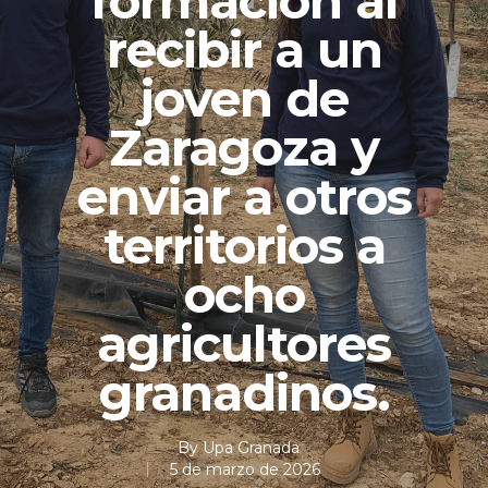
formación al
recibir a un
joven de
Zaragoza y
enviar a otros
territorios a
ocho
agricultores
granadinos.
By
Upa Granada
5 de marzo de 2026